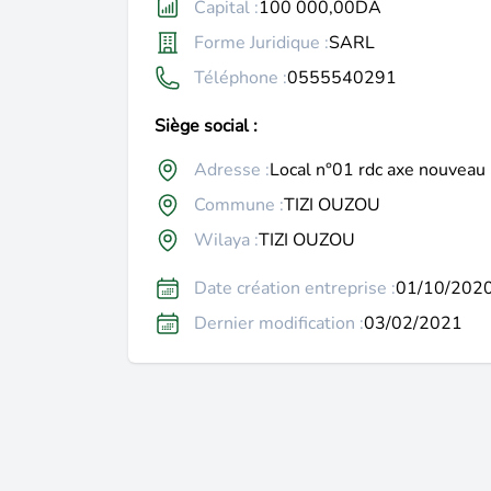
Capital :
100 000,00DA
Forme Juridique :
SARL
Téléphone :
0555540291
Siège social :
Adresse :
Local n°01 rdc axe nouveau 
Commune :
TIZI OUZOU
Wilaya :
TIZI OUZOU
Date création entreprise :
01/10/202
Dernier modification :
03/02/2021